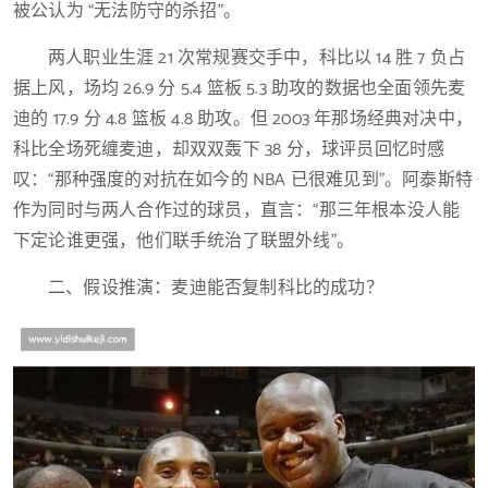
被公认为 “无法防守的杀招”。
两人职业生涯 21 次常规赛交手中，科比以 14 胜 7 负占
据上风，场均 26.9 分 5.4 篮板 5.3 助攻的数据也全面领先麦
迪的 17.9 分 4.8 篮板 4.8 助攻。但 2003 年那场经典对决中，
科比全场死缠麦迪，却双双轰下 38 分，球评员回忆时感
叹：“那种强度的对抗在如今的 NBA 已很难见到”。阿泰斯特
作为同时与两人合作过的球员，直言：“那三年根本没人能
下定论谁更强，他们联手统治了联盟外线”。
二、假设推演：麦迪能否复制科比的成功？