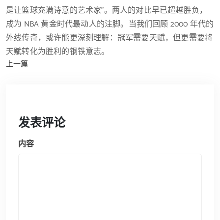
是让篮球充满诗意的艺术家”。两人的对比早已超越胜负，
成为 NBA 黄金时代最动人的注脚。当我们回顾 2000 年代的
外线传奇，或许能更深刻理解：冠军需要天赋，但更需要将
天赋转化为胜利的钢铁意志。
上一篇
发表评论
内容