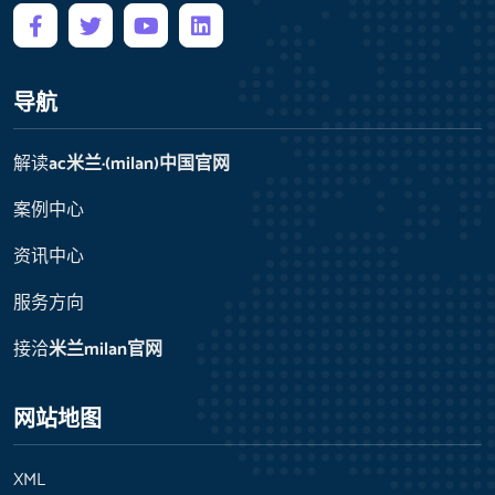
导航
解读
ac米兰·(milan)中国官网
案例中心
资讯中心
服务方向
接洽
米兰milan官网
网站地图
XML